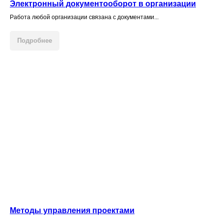
Электронный документооборот в организации
Работа любой организации связана с документами...
Группа компаний «Корус
Российский системный
Консалтинг»
интегратор «Контек»
Подробнее
Администрация
Администрация
Подпорожского
Владимирской области
Муниципального района
Ленинградской области
Администрация
Комитет по энергетике г.
Сланцевского
Санкт-Петербурга
Муниципального района
Ленинградской области
Методы управления проектами