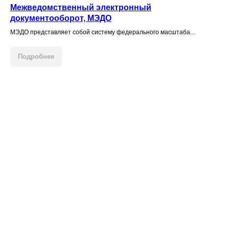
Межведомственный электронный
документооборот, МЭДО
МЭДО представляет собой систему федерального масштаба...
Подробнее
НАШИ КЛИЕНТЫ
Комитет по социальной
Администрация МО
защите населения
Финляндский округ г. Санкт-
Ленинградской области
Петербурга