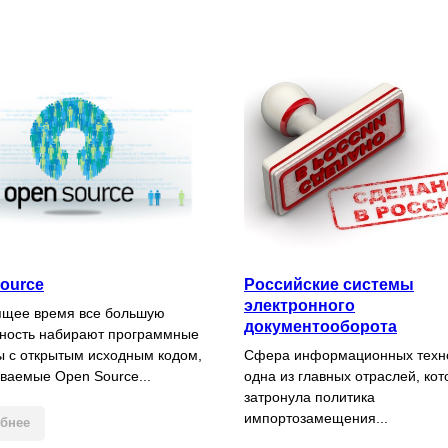
ource
Российские системы
электронного
ящее время все большую
документооборота
ность набирают программные
ы с открытым исходным кодом,
Сфера информационных техн
ываемые Open Source...
одна из главных отраслей, ко
затронула политика
импортозамещения...
бнее