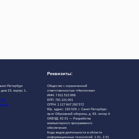
Реквизиты:
Санкт-Петербург
Общество с ограниченной
 дом 23, корпус 1,
ответственностью «Неологика»
ИНН: 7 811 522 868
2-92
КПП: 781 101 001
ica.ru
ОГРН: 1 127 847 292 572
Юр. адрес: 192 029, г. Санкт-Петербург,
пр-кт Обуховской обороны, д. 93, литер А
ОКВЭД: 62.01 — Разработка
компьютерного программного
обеспечения
Коды видов деятельности в области
информационных технологий: 1.01, 2.01