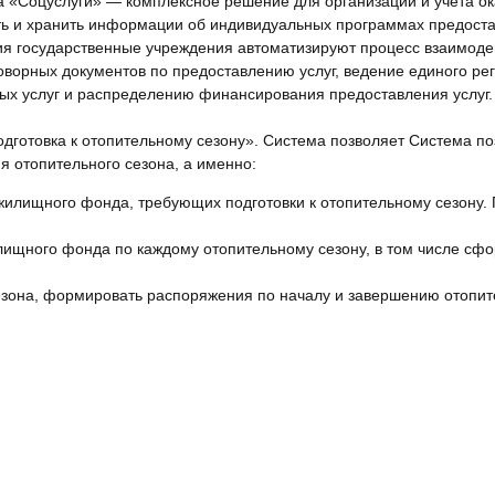
«Соцуслуги» — комплексное решение для организации и учета ок
ь и хранить информации об индивидуальных программах предоста
ия государственные учреждения автоматизируют процесс взаимод
оворных документов по предоставлению услуг, ведение единого рег
ных услуг и распределению финансирования предоставления услуг.
отовка к отопительному сезону». Система позволяет Система по
я отопительного сезона, а именно:
жилищного фонда, требующих подготовки к отопительному сезону. 
щного фонда по каждому отопительному сезону, в том числе сфор
зона, формировать распоряжения по началу и завершению отопит