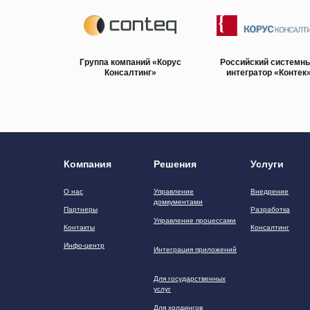
Группа компаний «Корус
Российский системн
Консалтинг»
интегратор «Контек
Компания
Решения
Услуги
О нас
Управление
Внедрение
домкументами
Партнеры
Разработка
Управление процессами
Контакты
Консалтинг
Инфо-центр
Интеграция приложений
Для государственных
услуг
Для холдингов