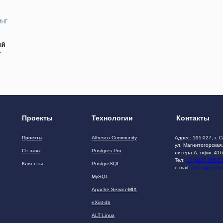
ый
»
Проекты
Технологии
Контакты
Проекты
Alfresco Community
Адрес: 195 027, г. 
ул. Магнитогорская,
Отзывы
Postgres Pro
литера А, офис 416
Тел:
+7 (812) 385-5
Клиенты
PostgreSQL
e-mail:
office@neolog
MySQL
Apache ServiceMIX
eXist-db
ALT Linux