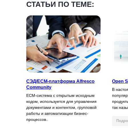
СТАТЬИ ПО ТЕМЕ:
СЭД/ECM-платформа Alfresco
Open S
Community
В насто
ECM-система с открытым исходным
популяр
кодом, используется для управления
продукт
документами и контентом, групповой
так наз
работы и автоматизации бизнес-
процессов..
Подро