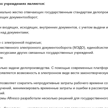
ых учреждениях являются:
мально жестко отвечающих государственным стандартам делопрои
ующих документооборот;
 входящих, исходящих, внутренних документов, с учетом выдачи и
 над документами;
е с электронной подписью;
омственного электронного документооборота (МЭДО), единойсисте
сурсами других связанных государственных учреждений.
и.
олько задачи делопроизводства. С помощью современных платфор
оявляется возможность в электронном виде вести законотворческу
озволяет сократить непродуктивные затраты рабочего времени сот
ручений, минимизировать временные затраты и ошибки в рассмотре
ний.
мы Alfresco разработали несколько решений для государственного