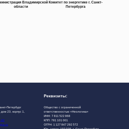
министрация Владимирской
Комитет по энергетике г. Санкт-
области
Петербурга
Реквизиты:
Санкт-Петербург
Общество с ограниченной
 дом 23, корпус 1,
ответственностью «Неологика»
ИНН: 7 811 522 868
2-92
КПП: 781 101 001
ica.ru
ОГРН: 1 127 847 292 572
Юр. адрес: 192 029, г. Санкт-Петербург,