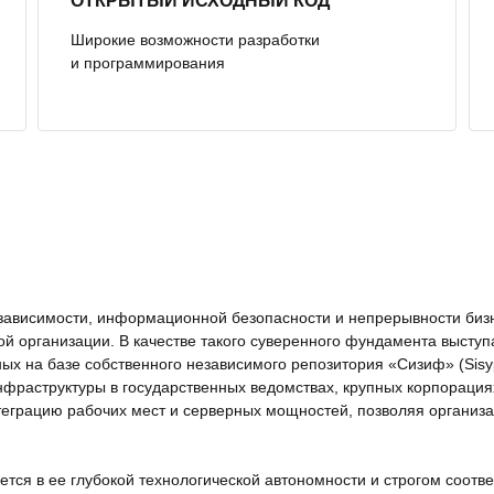
ОТКРЫТЫЙ ИСХОДНЫЙ КОД
Широкие возможности разработки
и программирования
независимости, информационной безопасности и непрерывности би
ой организации. В качестве такого суверенного фундамента выступ
ных на базе собственного независимого репозитория «Сизиф» (Sis
фраструктуры в государственных ведомствах, крупных корпораци
еграцию рабочих мест и серверных мощностей, позволяя организа
ся в ее глубокой технологической автономности и строгом соотве