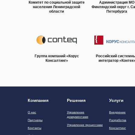
Комитет по социальной защите
Администрация МО
населения Ленинградской
Финляндский округ г. Са
области
Петербурга
Группа компаний «Корус
Российский системн
Консалтинг»
интегратор «Контек
Компания
Решения
Услуги
О нас
Управление
Внедрение
домкументами
Партнеры
Разработка
Управление процессами
Контакты
Консалтинг