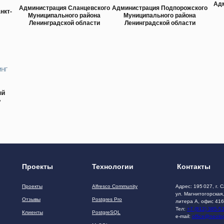
Ад
Администрация Сланцевского
Администрация Подпорожского
нкт-
Муниципального района
Муниципального района
Ленинградской области
Ленинградской области
ый
»
Проекты
Технологии
Контакты
Проекты
Alfresco Community
Адрес: 195 027, г. 
ул. Магнитогорская,
Отзывы
Postgres Pro
литера А, офис 416
Тел:
+7 (812) 385-5
Клиенты
PostgreSQL
e-mail:
office@neolog