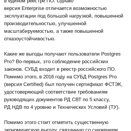
Комитет по социальной
Администрация МО
защите населения
Финляндский округ г. Санкт-
Ленинградской области
Петербурга
Группа компаний «Корус
Российский системный
Консалтинг»
интегратор «Контек»
Администрация
Администрация
Подпорожского
Владимирской области
Муниципального района
Ленинградской области
Администрация
Комитет по энергетике г.
Сланцевского
Санкт-Петербурга
Муниципального района
Ленинградской области