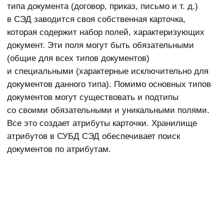
управления базами данных.
Существует 3 версии СУБД: Postgres Pro Standart,
Postgres Pro Certified (ФСТЭК), Postgres Pro
Enterprise. Все они имеют поддержку со стороны
компании разработчика, а также присутствуют
в едином реестре ПО. Однако
версия Enterprise отличается возможностью
эксплуатации под большой нагрузкой, повышенной
производительностью, улучшенной
масштабируемостью, а также повышенной
отказоустойчивостью.
Какие же выгоды получают пользователи Postgres
Pro? Во-первых, это соблюдение российских
законов. СУБД входит в реестр российского ПО.
Помимо этого, в 2016 году на СУБД Postgres Pro
(версия Certified) был получен сертификат ФСТЭК,
удостоверяющий соответствие требованиям
руководящих документов РД СВТ по 5 классу,
РД НДВ по 4 уровню и Технических Условий (ТУ).
Помимо этого стоит отметить существенную
экономическую выгоду, связанную со снижением