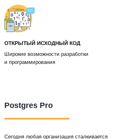
Сегодня любая организация сталкивается
с большим количеством информации, которую надо
обрабатывать, сортировать, накапливать, хранить
или удалять. Для автоматизации этих процессов
были созданы базы данных, так называемые
хранилища информации. Для удобной
и эффективной организации, контроля
и администрирования баз данных используют СУБД
(системы управления базами данных). Можно
сказать, что СУБД является основой большинства
приложений для работы с базами данных: СУБД
принимает запросы прикладных программ
и инструктирует операционную систему для
передачи соответствующей информации.
СУБД в СЭД используются в качестве архива
документов, объединяющего понятия хранилища
атрибутов и хранилища документов. Для каждого
типа документа (договор, приказ, письмо и т. д.)
в СЭД заводится своя собственная карточка,
которая содержит набор полей, характеризующих