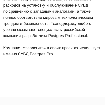
Контакты
Адрес: 195 027, г. Санкт-Петербург
ул. Магнитогорская, дом 23, корпус 1, литера А, офис 416
Тел:
+7 (812) 385-52-92
e-mail:
office@neologica.ru
Компания
Решения
О нас
Управление
домкументами
Партнеры
Управление процессами
Контакты
Инфо-центр
Интеграция приложений
Технологии
Для государственных
услуг
Alfresco Community
Для холдингов
Postgres Pro
и корпораций