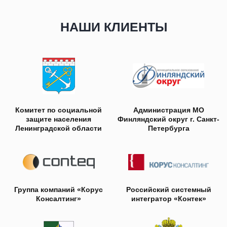
PostgreSQL
Для строительных
компаний
MySQL
Apache ServiceMIX
Услуги
eXist-db
Внедрение
ALT Linux
Разработка
Консалтинг
Проекты
Проекты
Отзывы
Клиенты
Реквизиты:
Общество с ограниченной ответственностью «Неологика»
ИНН: 7 811 522 868
КПП: 781 101 001
ОГРН: 1 127 847 292 572
Юр. адрес: 192 029, г. Санкт-Петербург, пр-кт Обуховской
обороны, д. 93, литер А