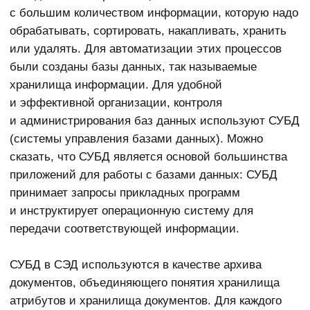
документ. Эти поля могут быть обязательными
(общие для всех типов документов)
и специальными (характерные исключительно для
документов данного типа). Помимо основных типов
документов могут существовать и подтипы
со своими обязательными и уникальными полями.
Все это создает атрибуты карточки. Хранилище
атрибутов в СУБД СЭД обеспечивает поиск
документов по атрибутам.
СУБД Postgres Pro
Одной из российских СУБД является Postgres Pro,
разработанная компанией Postgres Professional.
Postgres Pro разработана на основе свободно
распространяемой СУБД PostgreSQL, которая
входит в четверку наиболее совершенных систем