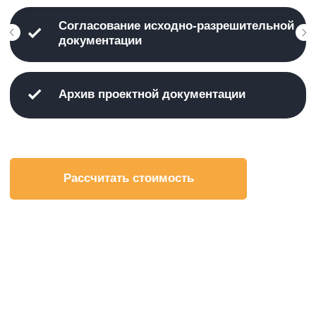
Компания «Неологика» внедрила СЭД для
Администрации Сланцевского муниципального
района
«Благодарим за высококачественное исполнение
и профессиональное мастерство, проявленное при
выполнении работ по внедрению системы
электронного документооборота.»
И.Н. Федоров, Глава администрации Сланцевского
муниципального района
Читать полностью
НАШИ КЛИЕНТЫ