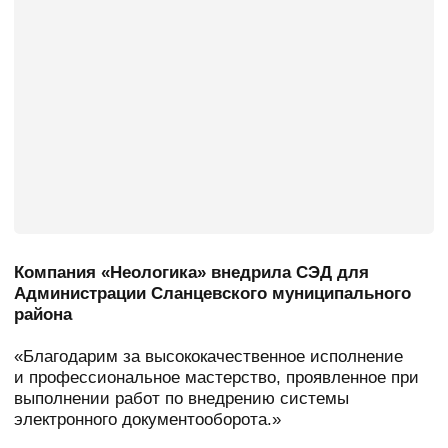
СЭД в государственных
учреждениях
Государственные учреждения являются одними
из главных пользователей СЭД, ведь именно
в госструктурах ежедневно проходит приемку,
согласование и исполнение огромное количество
документов.
Читать далее
Контакты
Адрес: 195 027, г. Санкт-Петербург
ул. Магнитогорская, дом 23, корпус 1, литера А, офис 416
Тел:
+7 (812) 385-52-92
e-mail:
office@neologica.ru
Компания
Решения
О нас
Управление
домкументами