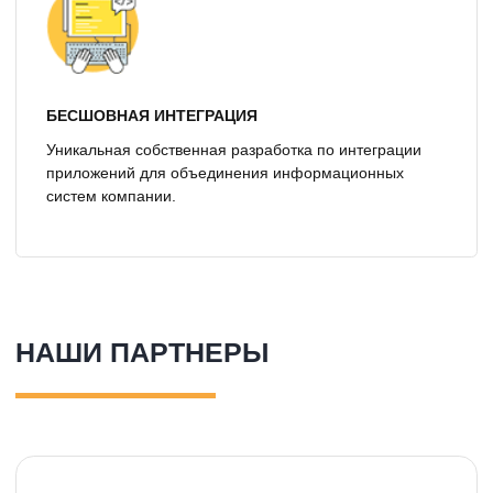
«Благодаря высокому мастерству,
нацеленности на результат и ответственному
отношению сотрудников ООО „Неологика“
к возложенным на них проектным задачам,
стало возможным в обозначенные планом
сроки завершить работы по проекту
с результатом, полностью соответствующим
требованиям Заказчика»
Аксерольд А.В., Генеральный директор
ООО «КОРУС Консалтинг ДМ»
Подробнее