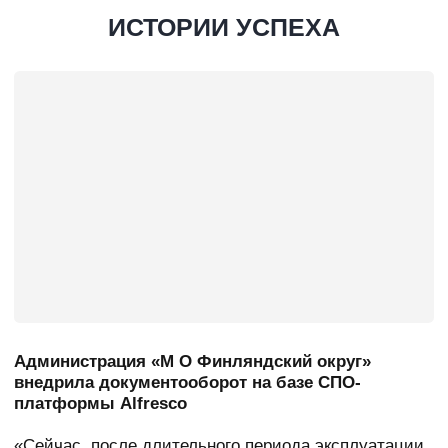
Комитет по социальной
Администрация МО
защите населения
Финляндский округ г. Санкт-
Ленинградской области
Петербурга
Группа компаний «Корус
Российский системный
Консалтинг»
интегратор «Контек»
Администрация
Администрация
Подпорожского
Владимирской области
Муниципального района
Ленинградской области
Администрация
Комитет по энергетике г.
Сланцевского
Санкт-Петербурга