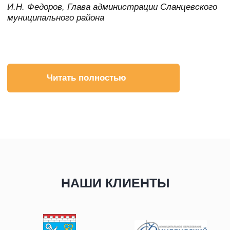
Партнеры
Управление процессами
Контакты
Инфо-центр
Интеграция приложений
Технологии
Для государственных
услуг
Alfresco Community
Для холдингов
Postgres Pro
и корпораций
PostgreSQL
Для строительных
компаний
MySQL
Apache ServiceMIX
Услуги
eXist-db
Внедрение
ALT Linux
Разработка
Консалтинг
Проекты
Проекты
Отзывы
Клиенты