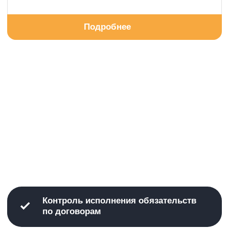
документов, контроль качества и сроков исполнения
документов и т. д.»
Демидова Т.В., Глава администрации
внутригородского муниципального образования
Санкт-Петербурга «М О Финляндский округ»
Читать полностью