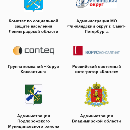
Реквизиты:
Общество с ограниченной ответственностью «Неологика»
ИНН: 7 811 522 868
КПП: 781 101 001
ОГРН: 1 127 847 292 572
Юр. адрес: 192 029, г. Санкт-Петербург, пр-кт Обуховской
обороны, д. 93, литер А
ОКВЭД: 62.01 — Разработка компьютерного программного
обеспечения
Коды видов деятельности в области информационных
технологий: 1.01, 2.01 (в соответствии с Приказом
Министерства цифрового развития, связи и массовых
коммуникаций РФ от 11.05.2023 г. № 449)
Неологика © 2017-2026 Все права защищены